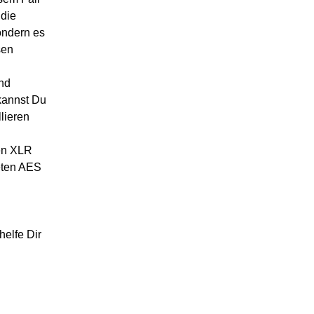
 die
ondern es
sen
und
kannst Du
lieren
en XLR
eten AES
helfe Dir