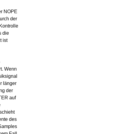
der NOPE
urch der
ontrolle
 die
 ist
-
rt. Wenn
siksignal
r länger
ung der
TER auf
e
schieht
ente des
 Samples
esem Fall