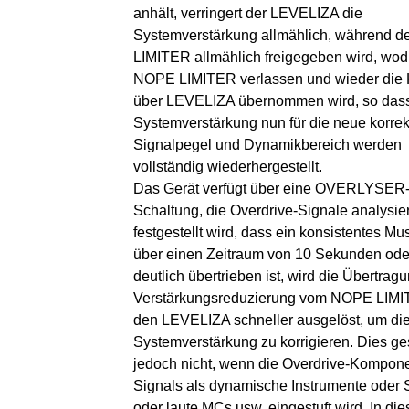
anhält, verringert der LEVELIZA die
Systemverstärkung allmählich, während 
LIMITER allmählich freigegeben wird, wod
NOPE LIMITER verlassen und wieder die K
über LEVELIZA übernommen wird, so dass
Systemverstärkung nun für die neue korrekt
Signalpegel und Dynamikbereich werden
vollständig wiederhergestellt.
Das Gerät verfügt über eine OVERLYSER
Schaltung, die Overdrive-Signale analysie
festgestellt wird, dass ein konsistentes Mu
über einen Zeitraum von 10 Sekunden ode
deutlich übertrieben ist, wird die Übertrag
Verstärkungsreduzierung vom NOPE LIMI
den LEVELIZA schneller ausgelöst, um di
Systemverstärkung zu korrigieren. Dies ge
jedoch nicht, wenn die Overdrive-Kompon
Signals als dynamische Instrumente oder
oder laute MCs usw. eingestuft wird. In di