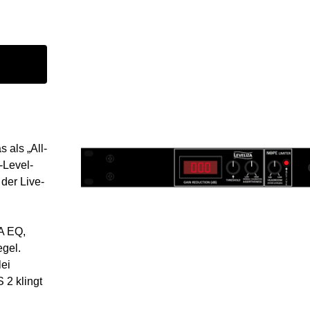
 als „All-
-Level-
der Live-
A EQ,
gel.
lei
 2 klingt