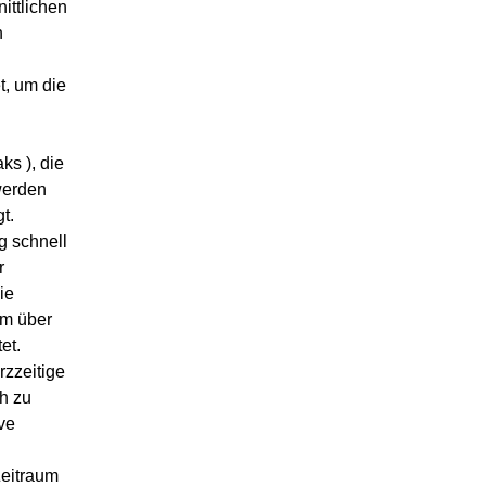
ittlichen
n
, um die
ks ), die
werden
t.
g schnell
r
ie
om über
et.
rzzeitige
h zu
ve
Zeitraum