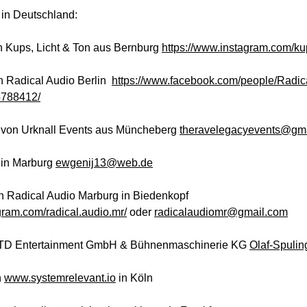
 in Deutschland:
n Kups, Licht & Ton aus Bernburg
https://www.instagram.com/ku
n Radical Audio Berlin
https://www.facebook.com/people/Radic
5788412/
z von Urknall Events aus Müncheberg
theravelegacyevents@gm
 in Marburg
ewgenij13@web.de
on Radical Audio Marburg in Biedenkopf
gram.com/radical.audio.
mr/
oder
radicalaudiomr@gmail.com
TD Entertainment GmbH & Bühnenmaschinerie KG
Olaf-Spuli
n
www.systemrelevant.io
in Köln