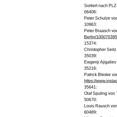
Sortiert nach PLZ
06406:
Peter Schulze vo
10963:
Peter Braasch vo
Berlin/10007039
15374:
Christopher Seit
35039:
Ewgenji Ajigaliev
35216:
Patrick Bleske v
https://www.insta
35641:
Olaf Spuling von
50670:
Louis Rausch vo
60489: