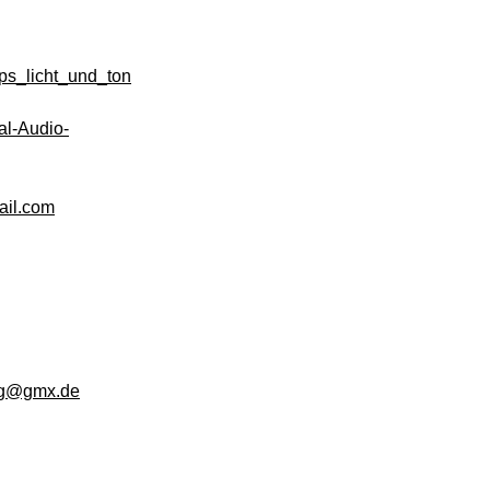
ps_licht_und_ton
al-Audio-
ail.com
ng@gmx.de