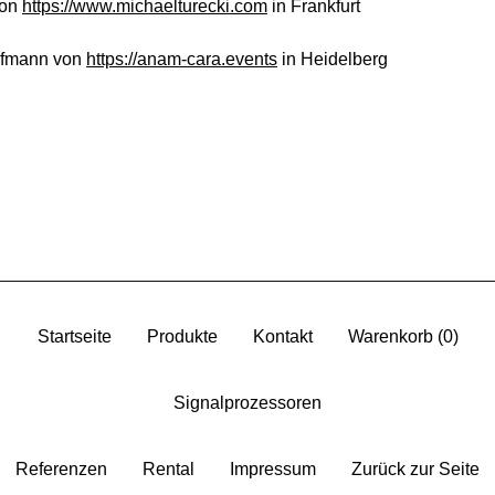
von
https://www.michaelturecki.com
in Frankfurt
ufmann von
https://anam-cara.events
in Heidelberg
Startseite
Produkte
Kontakt
Warenkorb (
0
)
Signalprozessoren
Referenzen
Rental
Impressum
Zurück zur Seite